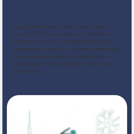
Appuntamento biennale della comunità delle
Scienze della Vita per valorizzare – mediante un
programma costruito in sinergia dalle diciannove
organizzazioni federate – le eccellenze della ricerca
italiana, stimolare il dialogo tra saperi diversi e
complementari, definire gli obiettivi comuni e gli
scenari futuri.