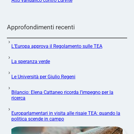
Atto vandalico contro EdiVite
Approfondimenti recenti
L’Europa approva il Regolamento sulle TEA
La speranza verde
Le Università per Giulio Regeni
Bilancio: Elena Cattaneo ricorda l’impegno per la
ricerca
Europarlamentari in visita alle risaie TEA: quando la
politica scende in campo