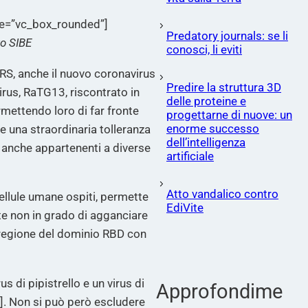
le=”vc_box_rounded”]
Predatory journals: se li
vo SIBE
conosci, li eviti
S, anche il nuovo coronavirus
Predire la struttura 3D
rus, RaTG13, riscontrato in
delle proteine e
rmettendo loro di far fronte
progettarne di nuove: un
enorme successo
re una straordinaria tolleranza
dell’intelligenza
ui anche appartenenti a diverse
artificiale
Atto vandalico contro
llule umane ospiti, permette
EdiVite
te non in grado di agganciare
la regione del dominio RBD con
 di pipistrello e un virus di
Approfondime
]. Non si può però escludere