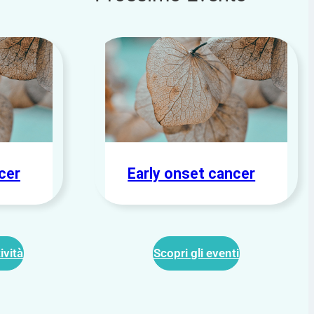
cer
Early onset cancer
ività
Scopri gli eventi