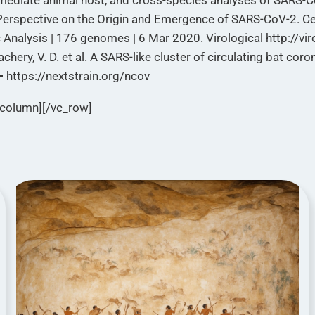
intermediate animal host, and cross-species analyses of SARS-
c Perspective on the Origin and Emergence of SARS-CoV-2.
nalysis | 176 genomes | 6 Mar 2020. Virological http://vir
hery, V. D. et al. A SARS-like cluster of circulating bat cor
-
https://nextstrain.org/ncov
_column][/vc_row]