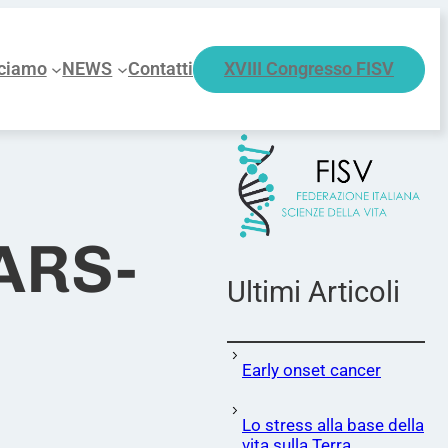
ciamo
NEWS
Contatti
XVIII Congresso FISV
SARS-
Ultimi Articoli
Early onset cancer
Lo stress alla base della
vita sulla Terra