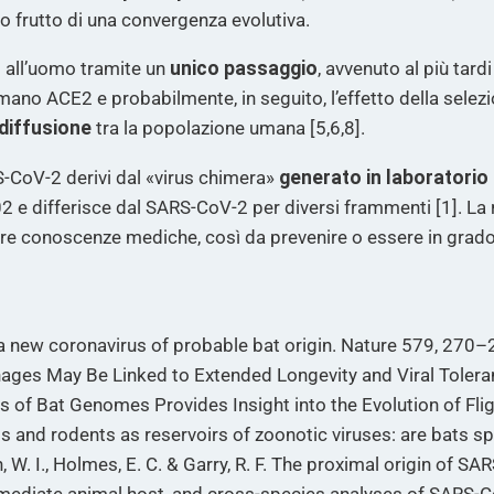
o frutto di una convergenza evolutiva.
o all’uomo tramite un
unico passaggio
, avvenuto al più tard
umano ACE2 e probabilmente, in seguito, l’effetto della selez
 diffusione
tra la popolazione umana [5,6,8].
S-CoV-2 derivi dal «virus chimera»
generato in laboratorio
2 e differisce dal SARS-CoV-2 per diversi frammenti [1]. La ri
stre conoscenze mediche, così da prevenire o essere in grad
 a new coronavirus of probable bat origin. Nature 579, 270
ages May Be Linked to Extended Longevity and Viral Toleran
s of Bat Genomes Provides Insight into the Evolution of Fli
ts and rodents as reservoirs of zoonotic viruses: are bats sp
, W. I., Holmes, E. C. & Garry, R. F. The proximal origin of 