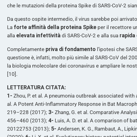
che le mutazioni della proteina Spike di SARS-CoV-2 sian
Da questo ospite intermedio, il virus sarebbe poi arrivat
La
forte affinità della proteina Spike
per il recettore 
alla
elevata infettività
di SARS-CoV-2 e alla sua
rapida
Completamente
priva di fondamento
l’ipotesi che SAR
questione è, infatti, molto più simile al SARS-CoV del 200
la biologia molecolare dei coronavirus e ampliare le no
[10].
LETTERATURA CITATA:
1-
Zhou, P. et al. A pneumonia outbreak associated with
al. A Potent Anti-Inflammatory Response in Bat Macroph
219–228 (2017);
3-
Zhang, G. et al. Comparative Analysi
456–460 (2013);
4-
Luis, A. D. et al. A comparison of ba
20122753 (2013);
5-
Andersen, K. G., Rambaut, A., Lipkin