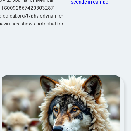
CoV-2. Journal of Medical
scende in campo
 Cell S0092867420303287
ological.org/t/phylodynamic-
onaviruses shows potential for