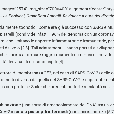
 image=”2574″ img_size=”700×400″ alignment=”center” sty
Silvia Paolucci, Omar Rota Stabelli. Revisione a cura del diretti
ialmente zoonotici. Come era già successo con SARS e MER
strelli (condivide infatti il 96% del genoma con un coronavi
ismi che limitano le risposte infiammatorie e immunitarie, pe
i dal volo [2,3]. Tali adattamenti li hanno portati a sviluppa
li, che li porta a formare raggruppamenti numerosi di individ
ità dei virus di cui sono ospiti [4].
ettore di membrana (ACE2, nel caso di SARS-CoV-2) delle ce
 però molto diversa da quella del SARS-CoV-2 e apparentemen
 virus con proteine Spike che presentano forte similarità nel
mbinazione
(una sorta di rimescolamento del DNA) tra un virus
-CoV-2 in
uno o più ospiti intermedi
(non ancora noto/i) [5,7