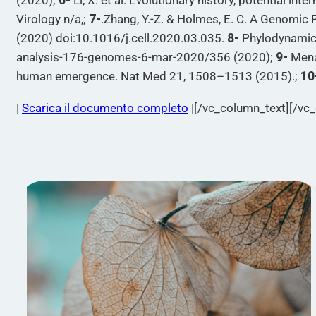
(2020);
6-
Li, X. et al. Evolutionary history, potential 
Virology n/a,;
7-
.Zhang, Y.-Z. & Holmes, E. C. A Genomi
(2020) doi:10.1016/j.cell.2020.03.035.
8-
Phylodynamic A
analysis-176-genomes-6-mar-2020/356 (2020);
9-
Menac
human emergence. Nat Med 21, 1508–1513 (2015).;
10
|
Scarica il documento completo
|[/vc_column_text][/vc