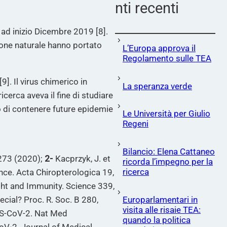
nti recenti
i ad inizio Dicembre 2019 [8].
ione naturale hanno portato
L’Europa approva il
Regolamento sulle TEA
[9]. Il virus chimerico in
La speranza verde
cerca aveva il fine di studiare
o di contenere future epidemie
Le Università per Giulio
Regeni
Bilancio: Elena Cattaneo
–273 (2020);
2-
Kacprzyk, J. et
ricorda l’impegno per la
ricerca
ce. Acta Chiropterologica 19,
ght and Immunity. Science 339,
ecial? Proc. R. Soc. B 280,
Europarlamentari in
visita alle risaie TEA:
SARS-CoV-2. Nat Med
quando la politica