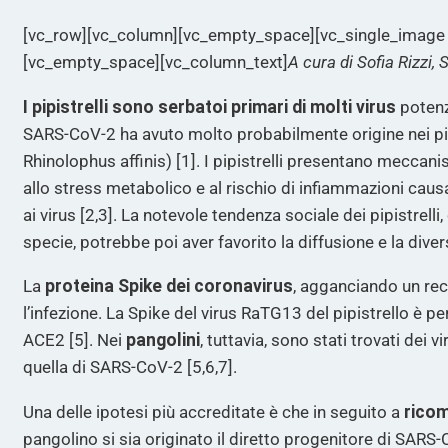
[vc_row][vc_column][vc_empty_space][vc_single_image
[vc_empty_space][vc_column_text]
A cura di Sofia Rizzi, 
I pipistrelli sono serbatoi primari di molti virus
potenz
SARS-CoV-2 ha avuto molto probabilmente origine nei pipi
Rhinolophus affinis) [1]. I pipistrelli presentano meccan
allo stress metabolico e al rischio di infiammazioni causat
ai virus [2,3]. La notevole tendenza sociale dei pipistrel
specie, potrebbe poi aver favorito la diffusione e la divers
La
proteina Spike dei coronavirus
, agganciando un rec
l’infezione. La Spike del virus RaTG13 del pipistrello è
ACE2 [5]. Nei
pangolini
, tuttavia, sono stati trovati dei
quella di SARS-CoV-2 [5,6,7].
Una delle ipotesi più accreditate è che in seguito a
rico
pangolino si sia originato il diretto progenitore di SARS