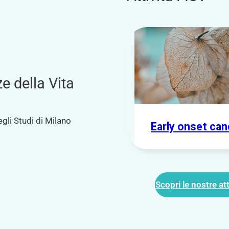
e della Vita
gli Studi di Milano
Early onset can
Scopri le nostre att